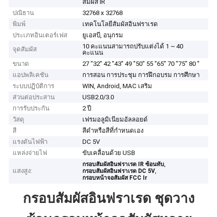
สัมผัส IR
ปณิธาน
32768 x 32768
พิมพ์
เทคโนโลยีสัมผัสอินฟราเรด
ประเภทอินเตอร์เฟส
ยูเอสบี, อนุกรม
10 คะแนนสามารถปรับแต่งได้ 1 ~ 40
จุดสัมผัส
คะแนน
ขนาด
27 "32" 42 "43" 49 "50" 55 "65" 70 "75" 80 "
แอปพลิเคชัน
การสอน การประชุม การฝึกอบรม การศึกษา
ระบบปฏิบัติการ
WIN, Android, MAC เสริม
ส่วนต่อประสาน
USB2.0/3.0
การรับประกัน
2 ปี
วัสดุ
เฟรมอลูมิเนียมอัลลอยด์
สี
สีดำหรือสีที่กำหนดเอง
แรงดันไฟฟ้า
DC 5V
แหล่งจ่ายไฟ
ขับเคลื่อนด้วย USB
,
กรอบสัมผัสอินฟราเรด IR ซ้อนทับ
แสงสูง:
,
กรอบสัมผัสอินฟราเรด DC 5V
กรอบหน้าจอสัมผัส FCC Ir
กรอบสัมผัสอินฟราเรด ชุดวาง