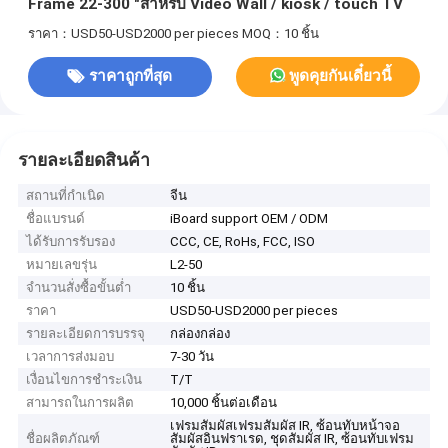
Frame 22-300 "สำหรับ Video Wall / kiosk / touch TV
ราคา：USD50-USD2000 per pieces
MOQ：10 ชิ้น
ราคาถูกที่สุด
พูดคุยกันเดี๋ยวนี้
รายละเอียดสินค้า
สถานที่กำเนิด
จีน
ชื่อแบรนด์
iBoard support OEM / ODM
ได้รับการรับรอง
CCC, CE, RoHs, FCC, ISO
หมายเลขรุ่น
L2-50
จำนวนสั่งซื้อขั้นต่ำ
10 ชิ้น
ราคา
USD50-USD2000 per pieces
รายละเอียดการบรรจุ
กล่องกล่อง
เวลาการส่งมอบ
7-30 วัน
เงื่อนไขการชำระเงิน
T/T
สามารถในการผลิต
10,000 ชิ้นต่อเดือน
เฟรมสัมผัสเฟรมสัมผัส IR, ซ้อนทับหน้าจอ
ชื่อผลิตภัณฑ์
สัมผัสอินฟราเรด, ชุดสัมผัส IR, ซ้อนทับเฟรม