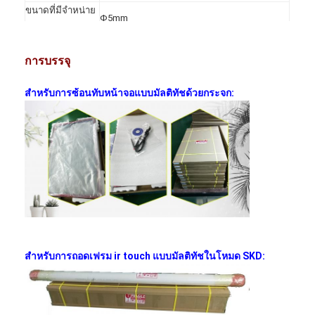
กระดานดำอัจฉริยะ
ขนาดที่มีจำหน่าย
Φ
5mm
สำหรับ Touch
บอร์ดโปรเจ็กเตอร์แบบโต้ตอบ
การจ่ายแรงดัน
DC+5V
±
10%
การบรรจุ
การดำเนินงาน
<200mA สำหรับบางขนาดบางซีรี่ส์≤500mA
กรอบสัมผัสอินฟราเรด
ปัจจุบัน
สำหรับบางขนาดบางซีรี่ส์
Windows/Mac OS/Linux/Android/Chrome
สำหรับการซ้อนทับหน้าจอแบบมัลติทัชด้วยกระจก:
ขาตั้งกระดานไวท์บอร์ดแบบโต้ตอบ
ระบบรองรับ
OS
กล้อง Visualizer Document
โปรเจคเตอร์
คีออสหน้าจอสัมผัส
ป้ายดิจิตอล
การตรวจสอบโฆษณาดิจิทัล
สำหรับการถอดเฟรม ir touch แบบมัลติทัชในโหมด SKD:
หน้าจอสมาร์ทพกพา