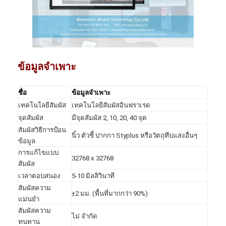
กระดานไวท์บอร์ดแบบโต้ตอบ Iboard
ไวท์บอร์ดแบบโต้ตอบ IR
ไวท์บอร์ดอินฟาเรดอินเทอร์แอกทีฟ
ข้อมูลจำเพาะ
จอแบนแบบโต้ตอบ
ชื่อ
ข้อมูลจำเพาะ
หน้าจอสัมผัสแบบโต้ตอบ
เทคโนโลยีสัมผัส
เทคโนโลยีสัมผัสอินฟราเรด
lcd smart board
จุดสัมผัส
มีจุดสัมผัส 2, 10, 20, 40 จุด
สัมผัสวิธีการป้อน
นิ้ว ตัวชี้ ปากกา Styplus หรือวัตถุทึบแสงอื่นๆ
กระดานไวท์บอร์ด LED แบบโต้ตอบ
ข้อมูล
การแก้ไขแบบ
32768 x 32768
ไวท์บอร์ดหน้าจอสัมผัสแบบโต้ตอบ
สัมผัส
เวลาตอบสนอง
5-10 มิลลิวินาที
กระดานไวท์บอร์ดแบบอินเทอร์แอคทีฟ All In One
สัมผัสความ
±
2 มม. (พื้นที่มากกว่า 90%)
แม่นยำ
ไวท์บอร์ดแบบพกพาแบบโต้ตอบ
สัมผัสความ
ไม่ จำกัด
ทนทาน