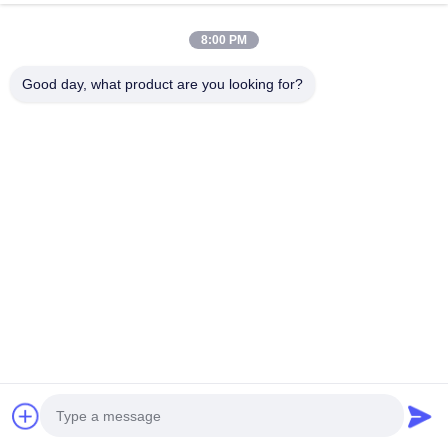
พูดคุยกันเดี๋ยวนี้
ส่งสอบถาม
8:00 PM
#
ตู้โฆษณา LED
#
ตู้หน้าจอสัมผัส 1900 * 787 มม.
Good day, what product are you looking for?
#
คีออสหน้าจอสัมผัส 16 9
คีออสหน้าจอสัมผัส
2025-10-24
8 ความเห็น
ตู้ Kiosk หน้าจอสัมผัส โต๊ะสัมผัสสำหรับเด็กและสาธารณชน การใช้งาน  ภาคการ
ขนส่ง: สนามบิน, สถานีรถไฟ, สถานีรถไฟความเร็วสูง, สถานีรถไฟใต้ดิน, รถประจำ
ทาง สถานี;  สาธารณูปโภค: โรงพยาบาล, ธนาคาร, หน่วยงานร...
ดูเพิ่มเติม
ข้อความจากผู้เข้าชม
ปล่อยข้อความไว้
ยังไม่มีความเห็นจากสาธารณะ