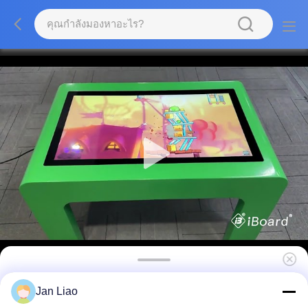
คิโอสก์จอสัมผัส 32 นิ้ว โต๊ะจอสัมผัสสําหรับเด็ก
Jan Liao
ร้านกาแฟ